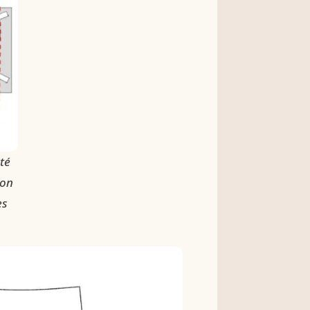
té
çon
es