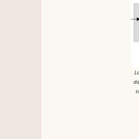
L
da
s