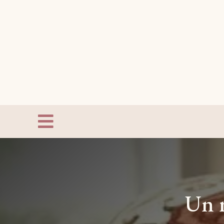

Un r